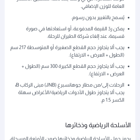
العامة للوزن الإضافي.
يُسمح بالتغيير بدون رسوم.
يمكن ردّ القيمة المدفوعة، أو استعادتها في صورة
قسيمة، عند إلغاء شركة الطيران للرحلة.
يجب ألا يتجاوز حجم القطع الصغيرة أو المتوسطة 217 سم
(الطول + العرض + الارتفاع).
يجب ألا يتجاوز حجم القطع الكبيرة 300 سم (الطول +
العرض + الارتفاع).
الرحلات إلى/من مطار جوهانسبرغ (JNB) مبنى الركاب B
:
يجب ألا يتجاوز طول الأدوات الرياضية/الأغراض سهلة
الكسر 1.5 م.
الأسلحة الرياضية وذخائرها
يجوز حمل الأسلحة الرياضية وذخائرها ضمن الأمتعة المسجلة،