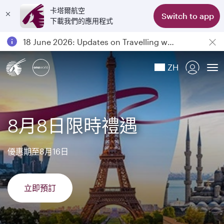
卡塔爾航空
Switch to app
下載我們的應用程式
Passengers flying between Doha and Auckland on QR914 and QR915
18 June 2026: Updates on Travelling with Power Banks
6 August 2026: Qatar Airways flight resumption to Bahrain (BAH), Erbil (EBL), and Kuwait (KWI)
ZH
Qatar Airways Expands Global Network to over 160 Destinations
To
8月8日限時禮遇
優惠期至8月16日
立即預訂