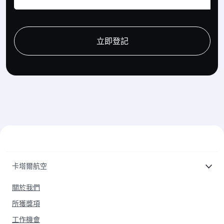
recaptcha
recaptcha
recaptcha
立即登記
卡塔爾航空
關於我們
所獲獎項
工作機會