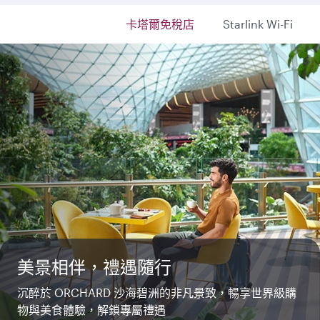
卡塔爾免稅店
Starlink Wi-Fi
美景相伴，禮遇隨行
免費高速Starlink Wi‑Fi
私享 · 奢華 · Qsuite
沉醉於 ORCHARD 沙海碧洲的非凡景致，暢享世界級購
與親友即時聯繫，或隨心串流喜愛的節目。登入或加入
開啟一段重新定義奢華的非凡之旅。於寬敞私密的空間
物與美食體驗，解鎖專屬禮遇
Privilege Club，於整段航程中暢享不間斷連線體驗。
中，悠然放鬆、品味美食，盡享專屬於您的尊貴體驗。