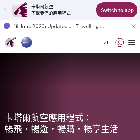
卡塔爾航空
Switch to app
下載我們的應用程式
Passengers flying between Doha and Auckland on QR914 and QR915
18 June 2026: Updates on Travelling with Power Banks
6 August 2026: Qatar Airways flight resumption to Bahrain (BAH), Erbil (EBL), and Kuwait (KWI)
ZH
Qatar Airways Expands Global Network to over 160 Destinations
To
卡塔爾航空應用程式：
暢飛・暢遊・暢購・暢享生活