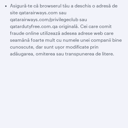
Asigură-te că browserul tău a deschis o adresă de
site qatarairways.com sau
qatarairways.com/privilegeclub sau
qatardutyfree.com.qa originală. Cei care comit
fraude online utilizează adesea adrese web care
seamănă foarte mult cu numele unei companii bine
cunoscute, dar sunt ușor modificate prin
adăugarea, omiterea sau transpunerea de litere.
Qatar Airways
Despre noi
Premii