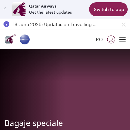
Qatar Airways
Switch to app
Get the latest updates
Passengers flying between Doha and Auckland on QR914 and QR915
18 June 2026: Updates on Travelling with Power Banks
Qatar Airways Expands Global Network to over 160 Destinations
RO
To
Bagaje speciale