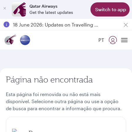
Qatar Airways
Switch to app
Get the latest updates
Passengers flying between Doha and Auckland on QR914 and QR915
18 June 2026: Updates on Travelling with Power Banks
6 August 2026: Qatar Airways flight resumption to Bahrain (BAH), Erbil (EBL), and Kuwait (KWI)
PT
Qatar Airways Expands Global Network to over 160 Destinations
To
Página não encontrada
Esta página foi removida ou não está mais
disponível. Selecione outra página ou use a opção
de busca para encontrar a informação que procura.