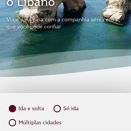
o Líbano
Viaje para casa com a companhia aérea em
que você pode confiar
Ida e volta
Só ida
Múltiplas cidades