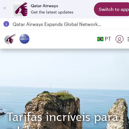
Qatar Airways
Switch to app
Get the latest updates
Passengers flying between Doha and Auckland on QR914 and QR915
18 June 2026: Updates on Travelling with Power Banks
PT
6 August 2026: Qatar Airways flight resumption to Bahrain (BAH), Erbil (EBL), and Kuwait (KWI)
Qatar Airways Expands Global Network to over 160 Destinations
Tarifas incríveis para