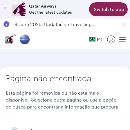
Qatar Airways
Switch to app
Get the latest updates
Passengers flying between Doha and Auckland on QR914 and QR915
18 June 2026: Updates on Travelling with Power Banks
6 August 2026: Qatar Airways flight resumption to Bahrain (BAH), Erbil (EBL), and Kuwait (KWI)
PT
Qatar Airways Expands Global Network to over 160 Destinations
To
Página não encontrada
Esta página foi removida ou não está mais
disponível. Selecione outra página ou use a opção
de busca para encontrar a informação que procura.