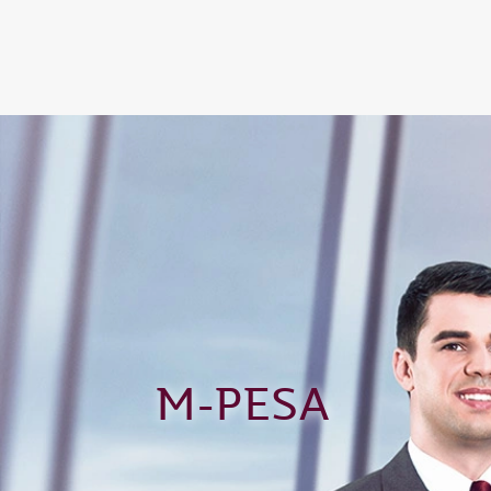
(active)
M-PESA