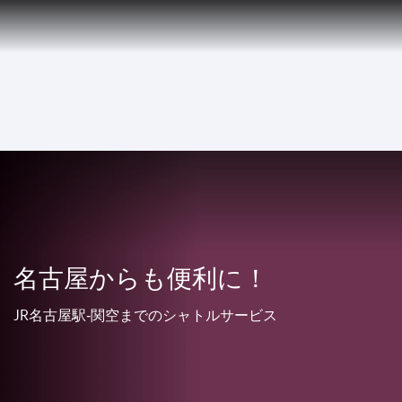
JA
Qatar Airways Expands Global Network to over 160 Destinations
To
名古屋からも便利に！
JR名古屋駅‐関空までのシャトルサービス