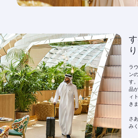
す
り
ラ
ン
す
品
ィ
き
さ
み