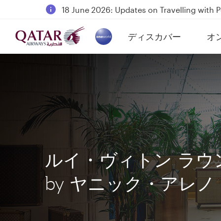
18 June 2026: Updates on Travelling with 
6 August 2026: Qatar Airways flight resump
ディスカバー
オ
Qatar Airways Expands Global Network to 
(active)
ルイ・ヴィトン ラウ
by ヤニック・アレノ