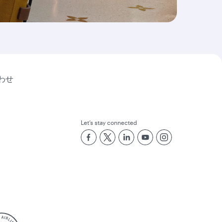
わせ
Let’s stay connected