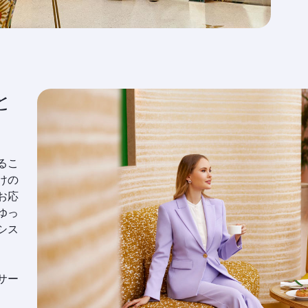
と
るこ
けの
お応
ゆっ
シス
サー