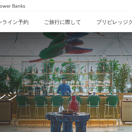
Power Banks
tion to Bahrain (BAH), Erbil (EBL), and Kuwait (KWI)
ンライン予約
ご旅行に際して
プリビレッジ
over 160 Destinations
ンジ