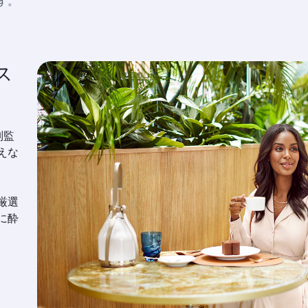
す。
ス
別監
えな
厳選
に酔