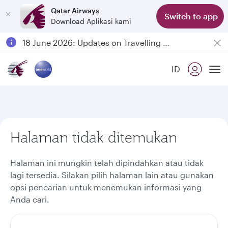
Qatar Airways
Switch to app
Download Aplikasi kami
Passengers flying between Doha and Auckland on QR914 and QR915
18 June 2026: Updates on Travelling with Power Banks
6 August 2026: Qatar Airways flight resumption to Bahrain (BAH), Erbil (EBL), and Kuwait (KWI)
ID
Qatar Airways Expands Global Network to over 160 Destinations
To
Halaman tidak ditemukan
Halaman ini mungkin telah dipindahkan atau tidak
lagi tersedia. Silakan pilih halaman lain atau gunakan
opsi pencarian untuk menemukan informasi yang
Anda cari.