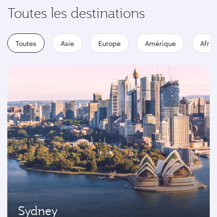
Toutes les destinations
Toutes
Asie
Europe
Amérique
Afriq
Sydney