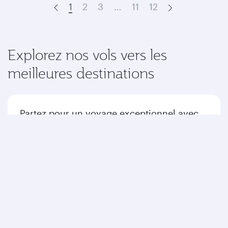
1
2
3
…
11
12
Prev
Next
Explorez nos vols vers les
meilleures destinations
Partez pour un voyage exceptionnel avec
nous jusqu'à votre destination.