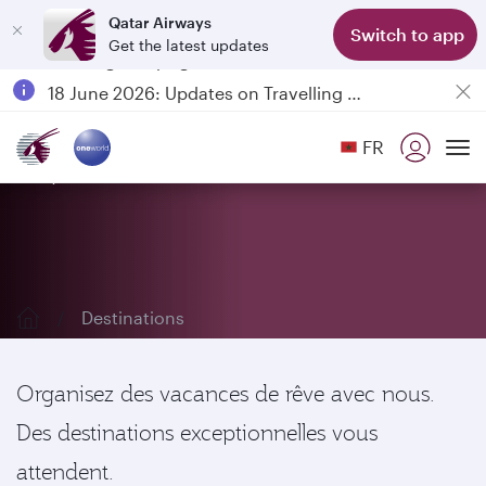
Qatar Airways
Switch to app
Get the latest updates
Passengers flying between Doha and Auckland on QR914 and QR915
18 June 2026: Updates on Travelling with Power Banks
Qatar Airways Expands Global Network to over 160 Destinations
FR
Explorez nos destinations
To
Destinations
Organisez des vacances de rêve avec nous.
Des destinations exceptionnelles vous
attendent.