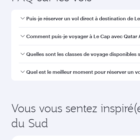
Puis-je réserver un vol direct à destination de L
Oui, Qatar Airways opère des vols directs vers Le C
Comment puis-je voyager à Le Cap avec Qatar 
Vous pouvez voyager directement à Le Cap avec Qat
Quelles sont les classes de voyage disponibles s
à l'Aéroport International Hamad.
La disponibilité des classes de voyage dépend de l'
Quel est le meilleur moment pour réserver un vo
voyager en Classe Affaires (avec la Qsuite sur cert
nos partenaires. Veuillez vérifier les détails du vol
Réservez votre vol à destination de Le Cap suffisamm
demande saisonnière, de la popularité de l'itinéraire
Vous vous sentez inspiré(
du Sud