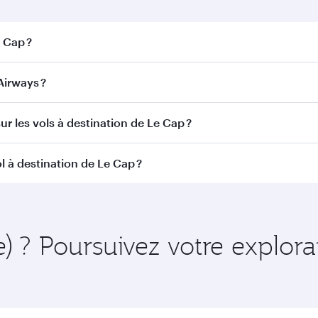
e Cap ?
ap. Recherchez les vols depuis notre page d'accueil pour tro
Airways ?
ar Airways. Nous desservons plus de 150 destinations via 
ur les vols à destination de Le Cap ?
itinéraire et de la compagnie aérienne opérant le vol. Sur l
l à destination de Le Cap ?
ains appareils) et en Classe Économique. Les classes de voy
 au moment de la réservation.
ent à l'avance pour bénéficier des meilleurs tarifs aux date
 et de la disponibilité des classes de voyage.
e) ? Poursuivez votre explor