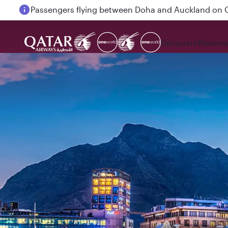
Passengers flying between Doha and Auckland on
Découvrir
Réserve