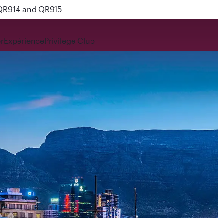
 QR914 and QR915
r
Expérience
Privilege Club