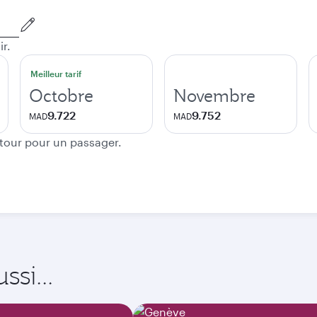
ir.
Meilleur tarif
Octobre
Novembre
9.722
9.752
MAD
MAD
etour pour un passager.
si...