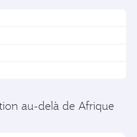
uver les horaires et la fréquence des vols.
Doha, avec des correspondances fluides et efficaces
es vols opérés par Qatar Airways, vous pouvez
age disponibles peuvent varier sur les vols opérés par
s de votre choix. Les tarifs varient en fonction de la
ation au-delà de Afrique