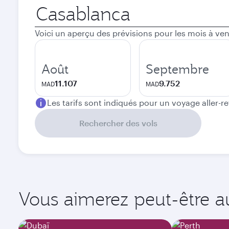
Ville
de
départ
Voici un aperçu des prévisions pour les mois à ven
Août
Septembre
11.107
9.752
MAD
MAD
Les tarifs sont indiqués pour un voyage aller-r
Rechercher des vols
Vous aimerez peut-être aus