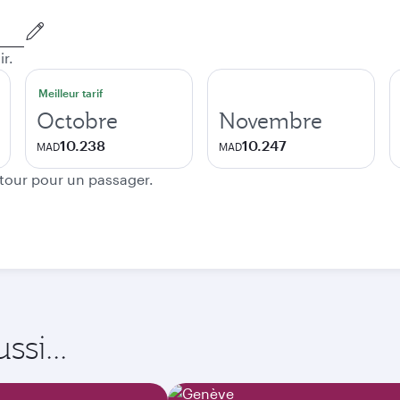
ir.
Meilleur tarif
Octobre
Novembre
10.238
10.247
MAD
MAD
etour pour un passager.
si...