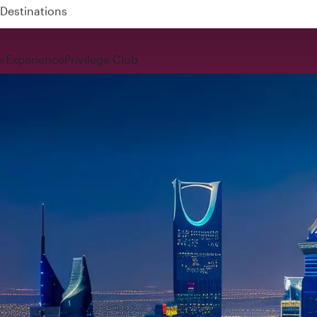
 QR914 and QR915
r
Expérience
Privilege Club