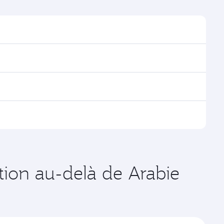
ver les horaires et la fréquence des vols.
ha, avec des correspondances fluides et efficaces à
es vols opérés par Qatar Airways, vous pouvez
age disponibles peuvent varier sur les vols opérés par
de votre choix. Les tarifs varient en fonction de la
ation au-delà de Arabie