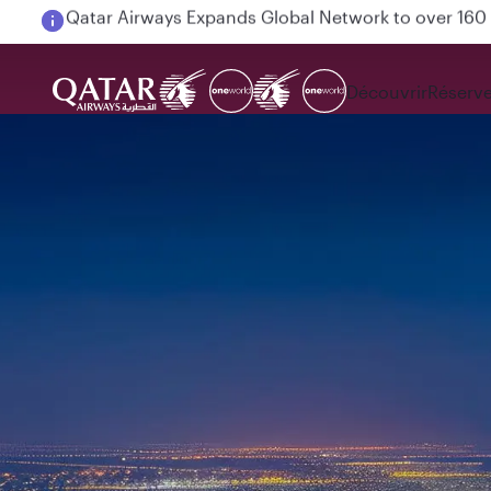
Passengers flying between Doha and Auckland on
Découvrir
Réserve