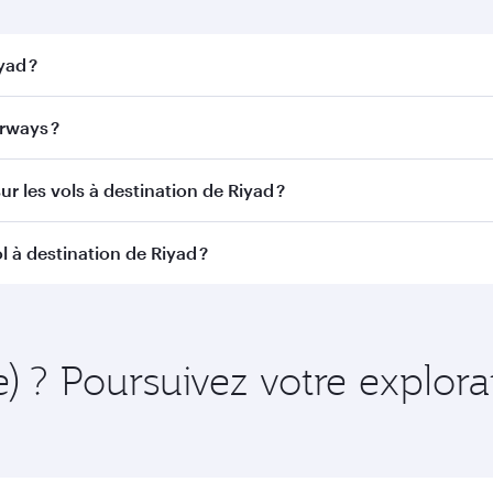
yad ?
d. Recherchez les vols depuis notre page d'accueil pour trou
rways ?
r Airways. Nous desservons plus de 150 destinations via Do
r les vols à destination de Riyad ?
itinéraire et de la compagnie aérienne opérant le vol. Sur l
 à destination de Riyad ?
ains appareils) et en Classe Économique. Les classes de voy
 au moment de la réservation.
nt à l'avance pour bénéficier des meilleurs tarifs aux dates 
 et de la disponibilité des classes de voyage.
e) ? Poursuivez votre explor