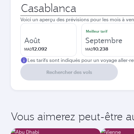
Ville
de
départ
Voici un aperçu des prévisions pour les mois à ven
Meilleur tarif
Août
Septembre
12.092
10.238
MAD
MAD
Les tarifs sont indiqués pour un voyage aller-r
Rechercher des vols
Vous aimerez peut-être aus