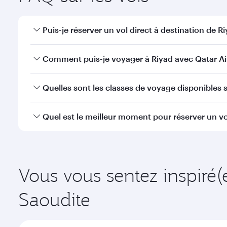
Puis-je réserver un vol direct à destination de Ri
Oui, Qatar Airways opère des vols directs vers Riya
Comment puis-je voyager à Riyad avec Qatar Ai
Vous pouvez voyager directement à Riyad avec Qata
Quelles sont les classes de voyage disponibles su
l'Aéroport International Hamad.
La disponibilité des classes de voyage dépend de l'
Quel est le meilleur moment pour réserver un vol
voyager en Classe Affaires (avec la Qsuite sur cert
nos partenaires. Veuillez vérifier les détails du vol
Réservez votre vol à destination de Riyad suffisamme
demande saisonnière, de la popularité de l'itinéraire
Vous vous sentez inspiré(
Saoudite