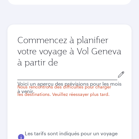
Commencez à planifier
votre voyage à Vol Geneva
à partir de
Ville
de
Voici un aperçu des prévisions pour les mois
départ
Nous rencontrons des difficultés pour charger
à venir.
les destinations. Veuillez réessayer plus tard.
Les tarifs sont indiqués pour un voyage