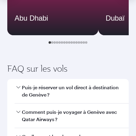
Abu Dhabi
Dubaï
FAQ sur les vols
Puis-je réserver un vol direct à destination
de Genève ?
Oui, Qatar Airways opère des vols directs vers
Comment puis-je voyager à Genève avec
Genève. Recherchez les vols depuis notre page
Qatar Airways ?
d'accueil pour trouver les horaires et la
fréquence des vols.
Vous pouvez voyager directement à Genève