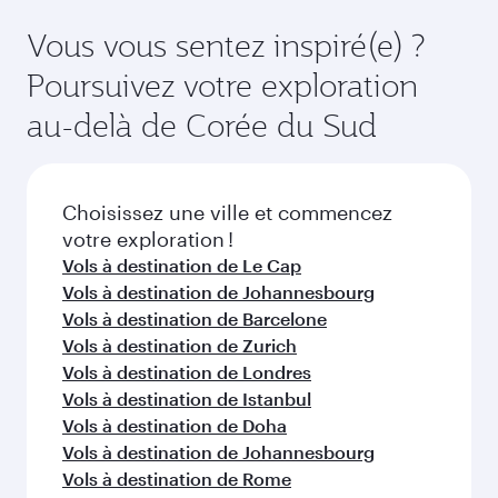
suffisamment à l'avance pour bénéficier des
en Classe Économique. Les classes de voyage
meilleurs tarifs aux dates de votre choix. Les
Vous vous sentez inspiré(e) ?
disponibles peuvent varier sur les vols opérés
tarifs varient en fonction de la demande
Poursuivez votre exploration
par nos partenaires. Veuillez vérifier les détails
saisonnière, de la popularité de l'itinéraire et de
du vol au moment de la réservation.
la disponibilité des classes de voyage.
au-delà de Corée du Sud
Choisissez une ville et commencez
votre exploration !
Vols à destination de Le Cap
Vols à destination de Johannesbourg
Vols à destination de Barcelone
Vols à destination de Zurich
Vols à destination de Londres
Vols à destination de Istanbul
Vols à destination de Doha
Vols à destination de Johannesbourg
Vols à destination de Rome