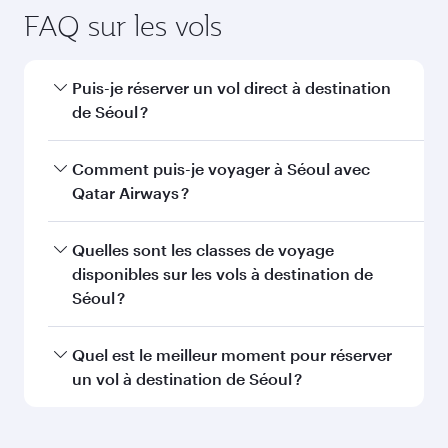
FAQ sur les vols
Puis-je réserver un vol direct à destination
de Séoul ?
Oui, Qatar Airways opère des vols directs vers
Comment puis-je voyager à Séoul avec
Séoul. Recherchez les vols depuis notre page
Qatar Airways ?
d'accueil pour trouver les horaires et la
fréquence des vols.
Vous pouvez voyager directement à Séoul avec
Quelles sont les classes de voyage
Qatar Airways. Nous desservons plus de 150
disponibles sur les vols à destination de
destinations via Doha, avec des
Séoul ?
correspondances fluides et efficaces à
l'Aéroport International Hamad.
La disponibilité des classes de voyage dépend
Quel est le meilleur moment pour réserver
de l'itinéraire et de la compagnie aérienne
un vol à destination de Séoul ?
opérant le vol. Sur les vols opérés par Qatar
Airways, vous pouvez voyager en Classe
Réservez votre vol à destination de Séoul
Affaires (avec la Qsuite sur certains appareils) et