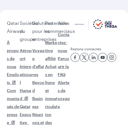
Qatar
Sociétés
Solutions
Partenaires
Aide
Airways
du
pour les
commerciaux
Conta
groupe
entreprises
À
Marke
ctez-
Restons connectés
propo
Aérop
Voyag
ting
nous
s de
ort
e
affilié
Parco
nous
Intern
d'affai
Achat
urir la
Emplo
ationa
res
s en
FAQ
is
l
Beyon
ligne
Alerte
Com
Hama
d
et
s de
muniq
d
Busin
immat
voyag
ués de
Qatar
ess
riculat
e
press
Execu
Réuni
ion
e
tive
ons et
des