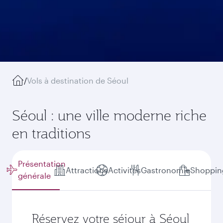
/
Vols à destination de Séoul
Séoul : une ville moderne riche
en traditions
Présentation
Attractions
Activités
Gastronomie
Shoppin
générale
Réservez votre séjour à Séoul