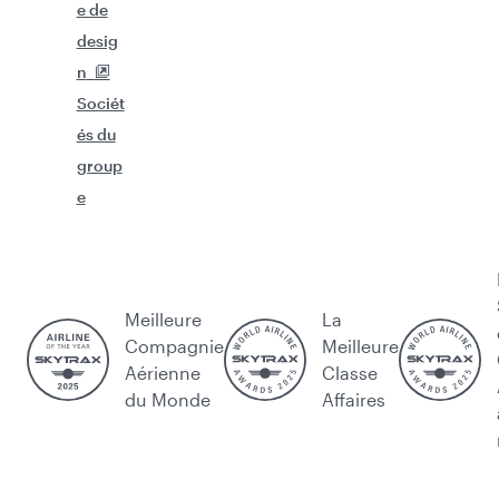
e de
desig
n
Sociét
és du
group
e
Meilleure
La
Compagnie
Meilleure
Aérienne
Classe
du Monde
Affaires