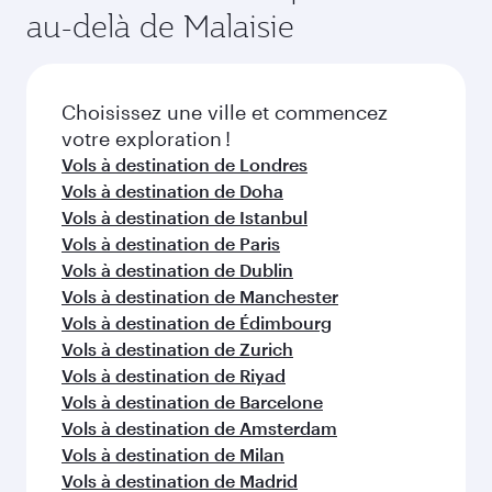
du vol au moment de la réservation.
l'itinéraire et de la disponibilité des classes de
au-delà de Malaisie
voyage.
Choisissez une ville et commencez
votre exploration !
Vols à destination de Londres
Vols à destination de Doha
Vols à destination de Istanbul
Vols à destination de Paris
Vols à destination de Dublin
Vols à destination de Manchester
Vols à destination de Édimbourg
Vols à destination de Zurich
Vols à destination de Riyad
Vols à destination de Barcelone
Vols à destination de Amsterdam
Vols à destination de Milan
Vols à destination de Madrid