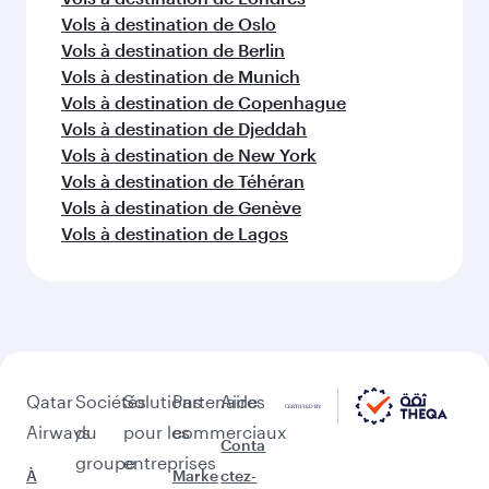
Vols à destination de Oslo
Vols à destination de Berlin
Vols à destination de Munich
Vols à destination de Copenhague
Vols à destination de Djeddah
Vols à destination de New York
Vols à destination de Téhéran
Vols à destination de Genève
Vols à destination de Lagos
Qatar
Sociétés
Solutions
Partenaires
Aide
Airways
du
pour les
commerciaux
Conta
groupe
entreprises
À
Marke
ctez-