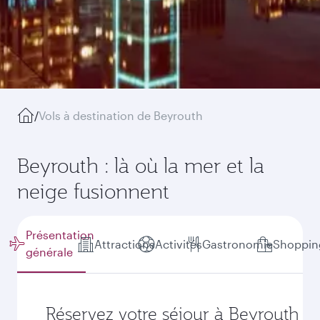
/
Vols à destination de Beyrouth
Beyrouth : là où la mer et la
neige fusionnent
Présentation
Attractions
Activités
Gastronomie
Shoppin
générale
Réservez votre séjour à Beyrouth