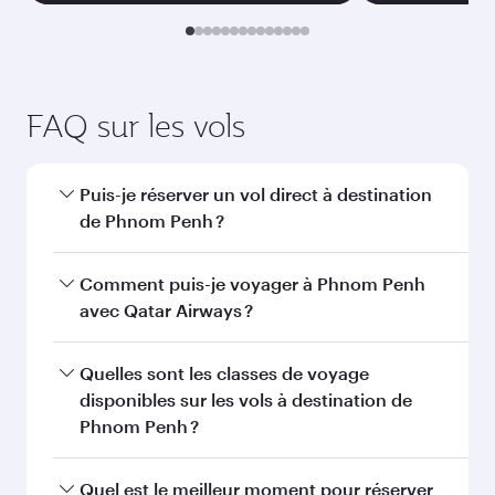
FAQ sur les vols
Puis-je réserver un vol direct à destination
de Phnom Penh ?
Oui, Qatar Airways opère des vols directs vers
Comment puis-je voyager à Phnom Penh
Phnom Penh. Recherchez les vols depuis notre
avec Qatar Airways ?
page d'accueil pour trouver les horaires et la
fréquence des vols.
Vous pouvez voyager directement à Phnom
Quelles sont les classes de voyage
Penh avec Qatar Airways. Nous desservons plus
disponibles sur les vols à destination de
de 150 destinations via Doha, avec des
Phnom Penh ?
correspondances fluides et efficaces à
l'Aéroport International Hamad.
La disponibilité des classes de voyage dépend
Quel est le meilleur moment pour réserver