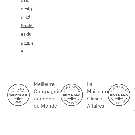
e de
desig
n
Sociét
és du
group
e
Meilleure
La
Compagnie
Meilleure
Aérienne
Classe
du Monde
Affaires