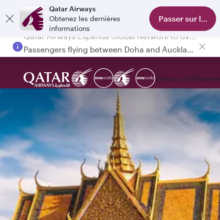
Qatar Airways
Passer sur l'appl
Obtenez les dernières
informations
Passengers flying between Doha and Auckland on QR914 and QR915
Découvrir
Réserve