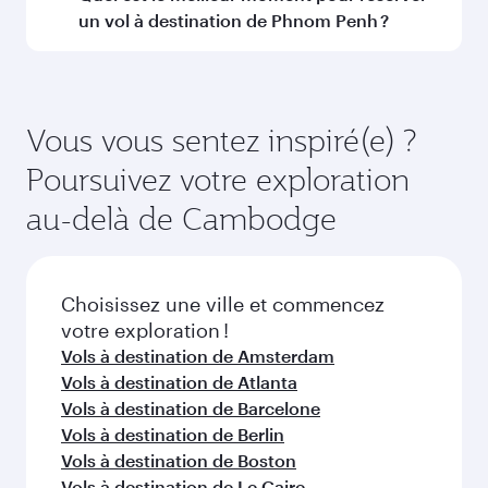
de l'itinéraire et de la compagnie aérienne
un vol à destination de Phnom Penh ?
opérant le vol. Sur les vols opérés par Qatar
Airways, vous pouvez voyager en Classe
Réservez votre vol à destination de Phnom
Affaires (avec la Qsuite sur certains appareils) et
Penh suffisamment à l'avance pour bénéficier
en Classe Économique. Les classes de voyage
des meilleurs tarifs aux dates de votre choix.
Vous vous sentez inspiré(e) ?
disponibles peuvent varier sur les vols opérés
Les tarifs varient en fonction de la demande
Poursuivez votre exploration
par nos partenaires. Veuillez vérifier les détails
saisonnière, de la popularité de l'itinéraire et de
du vol au moment de la réservation.
la disponibilité des classes de voyage.
au-delà de Cambodge
Choisissez une ville et commencez
votre exploration !
Vols à destination de Amsterdam
Vols à destination de Atlanta
Vols à destination de Barcelone
Vols à destination de Berlin
Vols à destination de Boston
Vols à destination de Le Caire