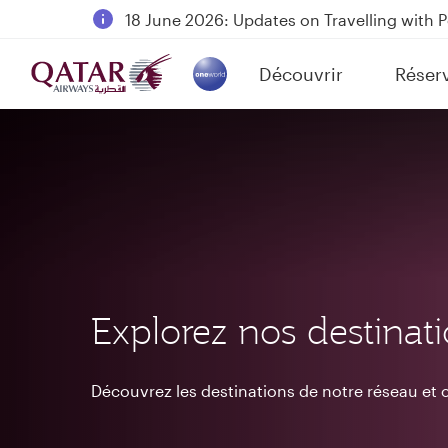
18 June 2026: Updates on Travelling with 
6 August 2026: Qatar Airways flight resump
Découvrir
Réser
Qatar Airways Expands Global Network to 
(active)
Explorez nos destinat
Découvrez les destinations de notre réseau e