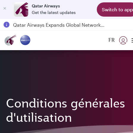
Qatar Airways
Switch to app
Get the latest updates
Qatar Airways Expands Global Network to over 160 Destinations
Passengers flying between Doha and Auckland on QR914 and QR915
FR
18 June 2026: Updates on Travelling with Power Banks
6 August 2026: Qatar Airways flight resumption to Bahrain (BAH), Erbil (EBL), and Kuwait (KWI)
Conditions générales
d'utilisation