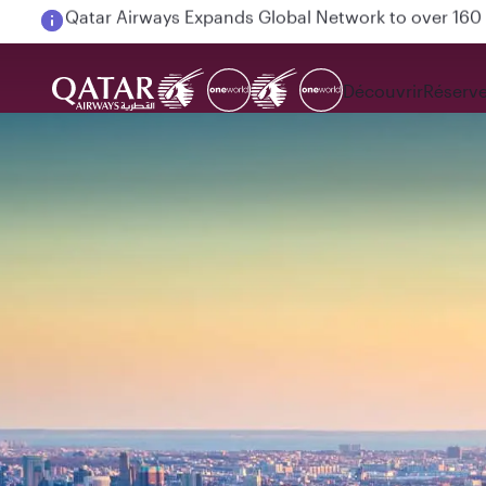
Passengers flying between Doha and Auckland on
Découvrir
Réserve