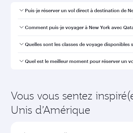
Puis-je réserver un vol direct à destination de N
Oui, Qatar Airways opère des vols directs vers New 
Comment puis-je voyager à New York avec Qata
Vous pouvez voyager directement à New York avec 
Quelles sont les classes de voyage disponibles s
efficaces à l'Aéroport International Hamad.
La disponibilité des classes de voyage dépend de l'
Quel est le meilleur moment pour réserver un vo
voyager en Classe Affaires (avec la Qsuite sur cert
nos partenaires. Veuillez vérifier les détails du vol
Réservez votre vol à destination de New York suffis
la demande saisonnière, de la popularité de l'itinéra
Vous vous sentez inspiré(
Unis d’Amérique