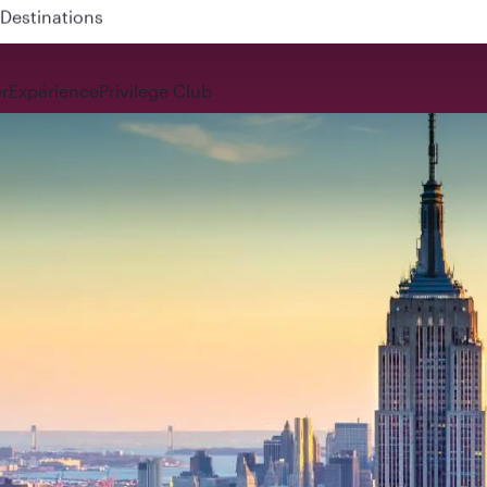
 QR914 and QR915
r
Expérience
Privilege Club