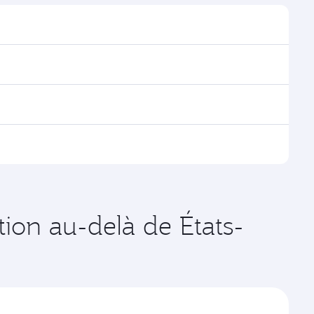
rouver les horaires et la fréquence des vols.
ia Doha, avec des correspondances fluides et
es vols opérés par Qatar Airways, vous pouvez
age disponibles peuvent varier sur les vols opérés par
ates de votre choix. Les tarifs varient en fonction de
tion au-delà de États-