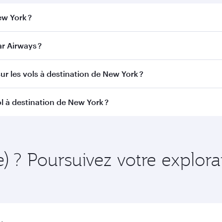
ew York ?
York. Recherchez les vols depuis notre page d'accueil pour t
r Airways ?
Qatar Airways. Nous desservons plus de 150 destinations v
ur les vols à destination de New York ?
itinéraire et de la compagnie aérienne opérant le vol. Sur l
l à destination de New York ?
ains appareils) et en Classe Économique. Les classes de voy
 au moment de la réservation.
amment à l'avance pour bénéficier des meilleurs tarifs aux d
ire et de la disponibilité des classes de voyage.
e) ? Poursuivez votre explora