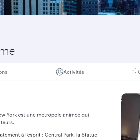
mme
ions
Activités
k
 New York est une métropole animée qui
iteurs.
ment à l'esprit : Central Park, la Statue