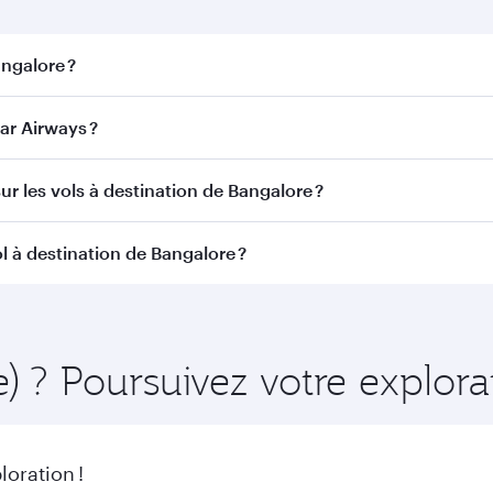
angalore ?
alore. Recherchez les vols depuis notre page d'accueil pour 
ar Airways ?
Qatar Airways. Nous desservons plus de 150 destinations 
ur les vols à destination de Bangalore ?
itinéraire et de la compagnie aérienne opérant le vol. Sur l
l à destination de Bangalore ?
ains appareils) et en Classe Économique. Les classes de voy
 au moment de la réservation.
amment à l'avance pour bénéficier des meilleurs tarifs aux d
éraire et de la disponibilité des classes de voyage.
e) ? Poursuivez votre explor
oration !