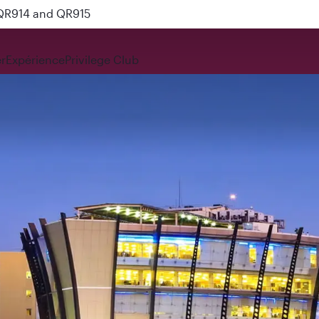
 QR914 and QR915
r
Expérience
Privilege Club