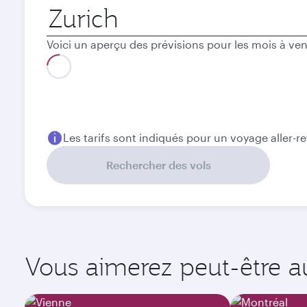
Ville
de
départ
Voici un aperçu des prévisions pour les mois à ven
Meilleur tarif
Août
Septembre
686,8
534,5
CHF
CHF
Les tarifs sont indiqués pour un voyage aller-r
Rechercher des vols
Vous aimerez peut-être aus