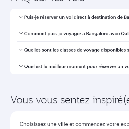
Puis-je réserver un vol direct à destination de B
Oui, Qatar Airways opère des vols directs vers Bang
Comment puis-je voyager à Bangalore avec Qat
Vous pouvez voyager directement à Bangalore avec 
Quelles sont les classes de voyage disponibles s
efficaces à l'Aéroport International Hamad.
La disponibilité des classes de voyage dépend de l'
Quel est le meilleur moment pour réserver un vo
voyager en Classe Affaires (avec la Qsuite sur cert
nos partenaires. Veuillez vérifier les détails du vol
Réservez votre vol à destination de Bangalore suffis
de la demande saisonnière, de la popularité de l'itin
Vous vous sentez inspiré(
Choisissez une ville et commencez votre expl