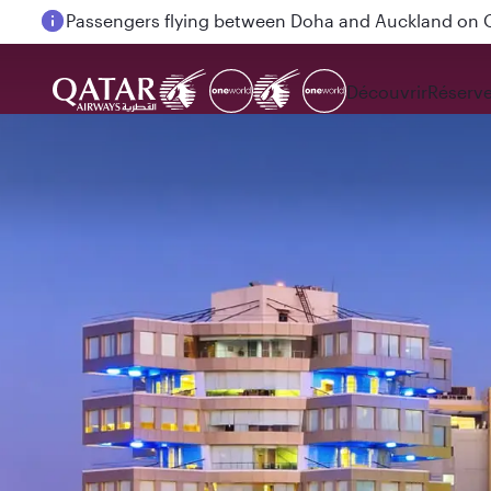
Passengers flying between Doha and Auckland on
Découvrir
Réserve