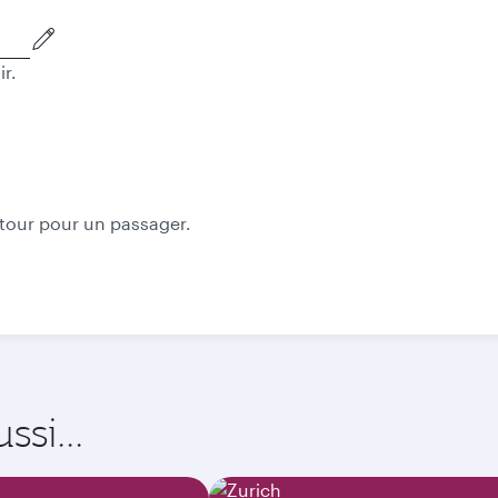
ir.
Meilleur tarif
Octobre
Novembre
534,5
534,8
CHF
CHF
etour pour un passager.
si...