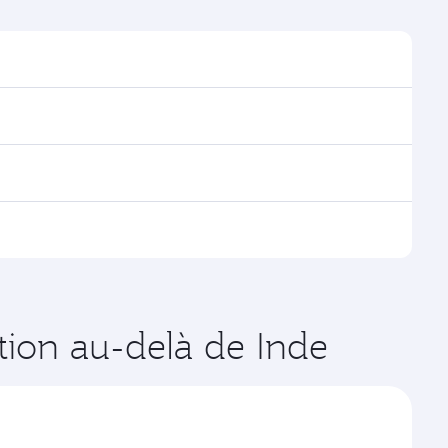
trouver les horaires et la fréquence des vols.
via Doha, avec des correspondances fluides et
es vols opérés par Qatar Airways, vous pouvez
age disponibles peuvent varier sur les vols opérés par
ates de votre choix. Les tarifs varient en fonction
ation au-delà de Inde