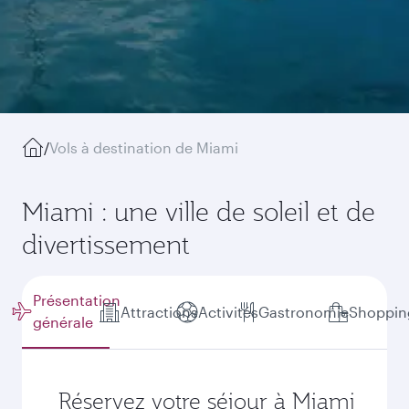
/
Vols à destination de Miami
Miami : une ville de soleil et de
divertissement
Présentation
Attractions
Activités
Gastronomie
Shoppin
générale
Réservez votre séjour à Miami