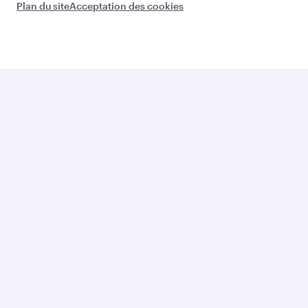
desig
n
Sociét
és du
group
e
Meilleure
La
Compagnie
Meilleure
Aérienne
Classe
du Monde
Affaires