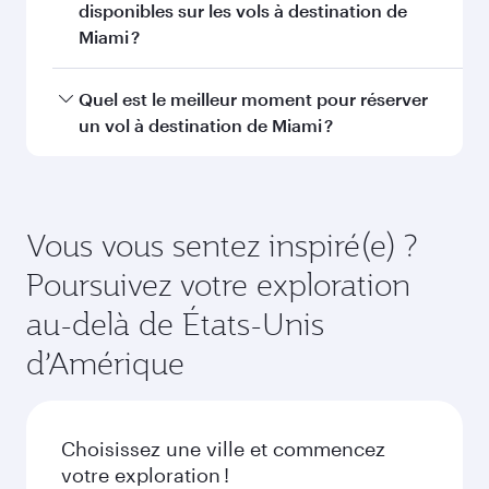
Abu Dhabi
Pékin
Économie
Économie
CHF 383
CHF 531
De
De
11 Aoû 2026 - 09 Sep 2026
21 Oct 2026 - 11 
FAQ sur les vols
Puis-je réserver un vol direct à destination
de Miami ?