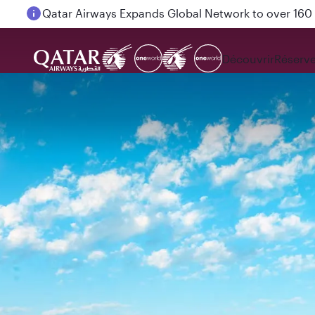
Passengers flying between Doha and Auckland on
Découvrir
Réserve