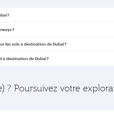
baï ?
ï. Recherchez les vols depuis notre page d'accueil pour trou
rways ?
r Airways. Nous desservons plus de 150 destinations via D
ur les vols à destination de Dubaï ?
itinéraire et de la compagnie aérienne opérant le vol. Sur l
l à destination de Dubaï ?
ains appareils) et en Classe Économique. Les classes de voy
 au moment de la réservation.
nt à l'avance pour bénéficier des meilleurs tarifs aux dates
 et de la disponibilité des classes de voyage.
e) ? Poursuivez votre explor