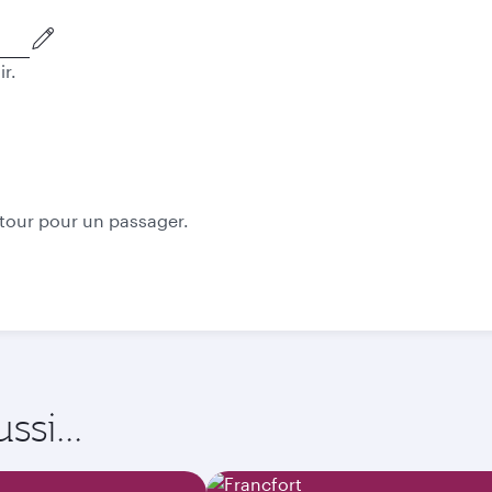
ir.
Octobre
Novembre
735,25
737,25
CHF
CHF
etour pour un passager.
si...