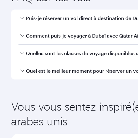
Puis-je réserver un vol direct à destination de Du
Oui, Qatar Airways opère des vols directs vers Duba
Comment puis-je voyager à Dubaï avec Qatar Ai
Vous pouvez voyager directement à Dubaï avec Qata
Quelles sont les classes de voyage disponibles s
à l'Aéroport International Hamad.
La disponibilité des classes de voyage dépend de l'
Quel est le meilleur moment pour réserver un vo
voyager en Classe Affaires (avec la Qsuite sur cert
nos partenaires. Veuillez vérifier les détails du vol
Réservez votre vol à destination de Dubaï suffisamme
demande saisonnière, de la popularité de l'itinéraire
Vous vous sentez inspiré(
arabes unis