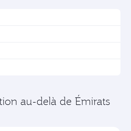
ver les horaires et la fréquence des vols.
oha, avec des correspondances fluides et efficaces
es vols opérés par Qatar Airways, vous pouvez
age disponibles peuvent varier sur les vols opérés par
 de votre choix. Les tarifs varient en fonction de la
ation au-delà de Émirats