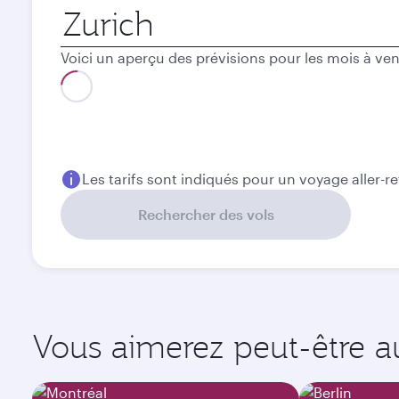
Ville
de
départ
Voici un aperçu des prévisions pour les mois à ven
Meilleur tarif
Août
Septembre
773,25
733,25
CHF
CHF
Les tarifs sont indiqués pour un voyage aller-r
Rechercher des vols
Vous aimerez peut-être aus