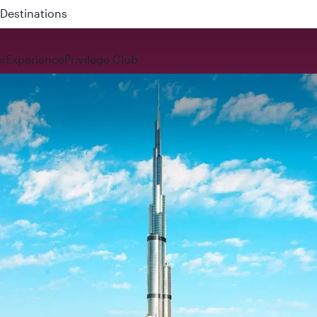
 QR914 and QR915
r
Expérience
Privilege Club