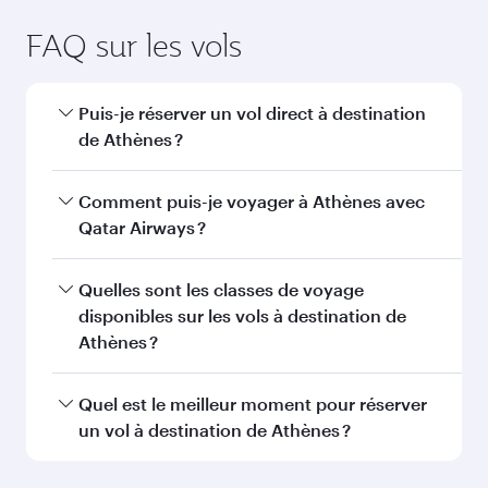
FAQ sur les vols
Puis-je réserver un vol direct à destination
de Athènes ?
Oui, Qatar Airways opère des vols directs vers
Comment puis-je voyager à Athènes avec
Athènes. Recherchez les vols depuis notre page
Qatar Airways ?
d'accueil pour trouver les horaires et la
fréquence des vols.
Vous pouvez voyager directement à Athènes
Quelles sont les classes de voyage
avec Qatar Airways. Nous desservons plus de
disponibles sur les vols à destination de
150 destinations via Doha, avec des
Athènes ?
correspondances fluides et efficaces à
l'Aéroport International Hamad.
La disponibilité des classes de voyage dépend
Quel est le meilleur moment pour réserver
de l'itinéraire et de la compagnie aérienne
un vol à destination de Athènes ?
opérant le vol. Sur les vols opérés par Qatar
Airways, vous pouvez voyager en Classe
Réservez votre vol à destination de Athènes