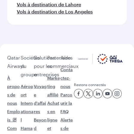
Vols à destination de Lahore
Vols à destination de Los Angeles
Qatar
Sociétés
Solutions
Partenaires
Aide
Airways
du
pour les
commerciaux
Conta
groupe
entreprises
À
Marke
ctez-
Restons connectés
propo
Aérop
Voyag
ting
nous
s de
ort
e
affilié
Parco
nous
Intern
d'affai
Achat
urir la
Emplo
ationa
res
s en
FAQ
is
l
Beyon
ligne
Alerte
Com
Hama
d
et
s de