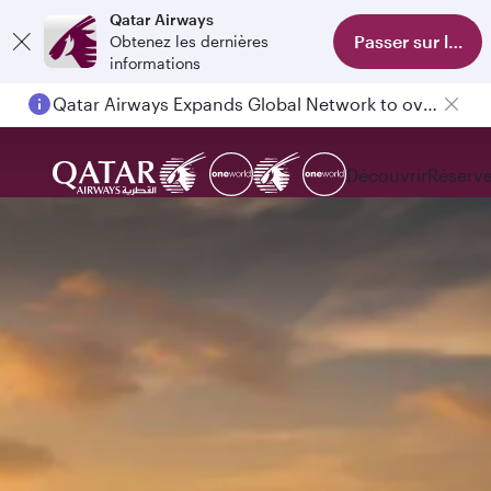
Qatar Airways
Passer sur l'appl
Obtenez les dernières
informations
Qatar Airways Expands Global Network to over 160 Destinations
Passengers flying between Doha and Auckland on QR914 and QR915
Découvrir
Réserve