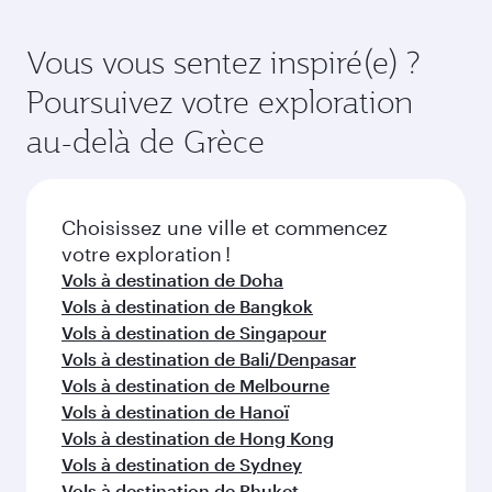
Affaires (avec la Qsuite sur certains appareils) et
suffisamment à l'avance pour bénéficier des
en Classe Économique. Les classes de voyage
meilleurs tarifs aux dates de votre choix. Les
Vous vous sentez inspiré(e) ?
disponibles peuvent varier sur les vols opérés
tarifs varient en fonction de la demande
Poursuivez votre exploration
par nos partenaires. Veuillez vérifier les détails
saisonnière, de la popularité de l'itinéraire et de
du vol au moment de la réservation.
la disponibilité des classes de voyage.
au-delà de Grèce
Choisissez une ville et commencez
votre exploration !
Vols à destination de Doha
Vols à destination de Bangkok
Vols à destination de Singapour
Vols à destination de Bali/Denpasar
Vols à destination de Melbourne
Vols à destination de Hanoï
Vols à destination de Hong Kong
Vols à destination de Sydney
Vols à destination de Phuket