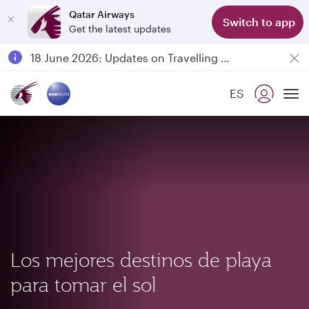
Qatar Airways
Clase
Switch to app
Get the latest updates
Passengers flying between Doha and Auckland on QR914 and QR915
18 June 2026: Updates on Travelling with Power Banks
6 August 2026: Qatar Airways flight resumption to Bahrain (BAH), Erbil (EBL), and Kuwait (KWI)
ES
Qatar Airways Expands Global Network to over 160 Destinations
To
Los mejores destinos de playa
para tomar el sol