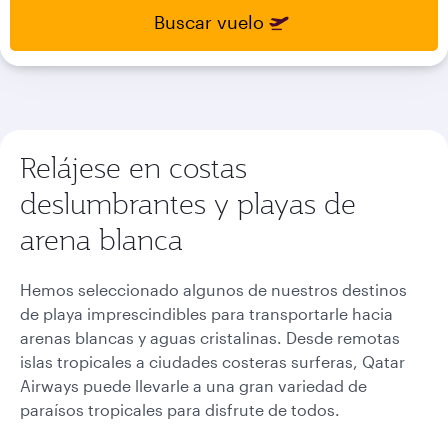
select
select
Buscar vuelo
new
new
date
date
please
please
use
use
arrow
arrow
key
key
Relájese en costas
or
or
you
you
deslumbrantes y playas de
can
can
type
type
arena blanca
date
date
in
in
"dd
"dd
Hemos seleccionado algunos de nuestros destinos
mmm
mmm
de playa imprescindibles para transportarle hacia
yyyy"
yyyy"
arenas blancas y aguas cristalinas. Desde remotas
formate
formate
islas tropicales a ciudades costeras surferas, Qatar
Airways puede llevarle a una gran variedad de
paraísos tropicales para disfrute de todos.