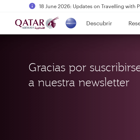
18 June 2026: Updates on Travelling with 
6 August 2026: Qatar Airways flight resump
Descubrir
Res
Qatar Airways Expands Global Network to 
(active)
Gracias por suscribirs
a nuestra newsletter