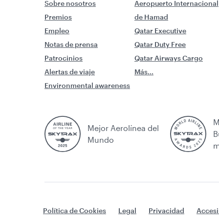
Sobre nosotros
Aeropuerto Internacional
Premios
de Hamad
Empleo
Qatar Executive
Notas de prensa
Qatar Duty Free
Patrocinios
Qatar Airways Cargo
Alertas de viaje
Más...
Environmental awareness
M
Mejor Aerolínea del
B
Mundo
m
Política de Cookies
Legal
Privacidad
Accesi