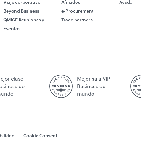
Viaje corporativo
Afiliados
Ayuda
Beyond Business
e-Procurement
QMICE Reuniones y
Trade partners
Eventos
ejor clase
Mejor sala VIP
usiness del
Business del
undo
mundo
bilidad
Cookie Consent