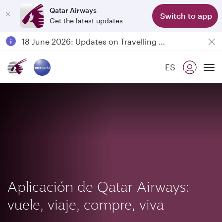
Qatar Airways
Switch to app
Get the latest updates
Passengers flying between Doha and Auckland on QR914 and QR915
18 June 2026: Updates on Travelling with Power Banks
6 August 2026: Qatar Airways flight resumption to Bahrain (BAH), Erbil (EBL), and Kuwait (KWI)
ES
Qatar Airways Expands Global Network to over 160 Destinations
To
Aplicación de Qatar Airways:
vuele, viaje, compre, viva