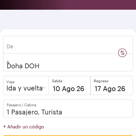
De
n
s
w
a
p
l
o
c
a
t
i
o
A
Salida
Regreso
Viaje
Ida y vuelta
to
to
Pasajero / Cabina
open
open
calendar
calendar
press
press
+
Añadir un código
enter
enter
and
to
and
to