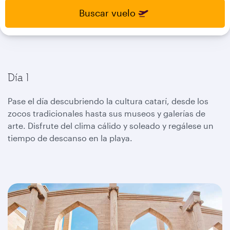
select
select
Buscar vuelo
new
new
date
date
please
please
use
use
arrow
arrow
key
key
Día 1
or
or
you
you
Pase el día descubriendo la cultura catarí, desde los
can
can
zocos tradicionales hasta sus museos y galerías de
type
type
date
date
arte. Disfrute del clima cálido y soleado y regálese un
in
in
tiempo de descanso en la playa.
"dd
"dd
mmm
mmm
yyyy"
yyyy"
formate
formate