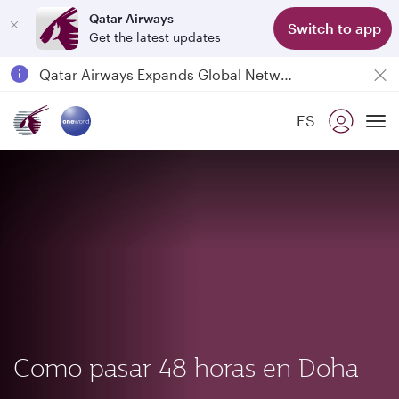
Qatar Airways
Switch to app
Get the latest updates
Passengers flying between Doha and Auckland on QR914 and QR915
18 June 2026: Updates on Travelling with Power Banks
Qatar Airways Expands Global Network to over 160 Destinations
ES
To
Como pasar 48 horas en Doha