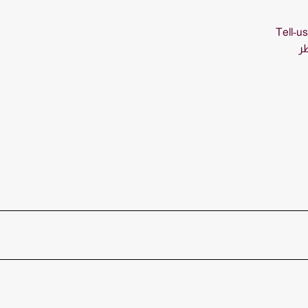
Tell-u
طر