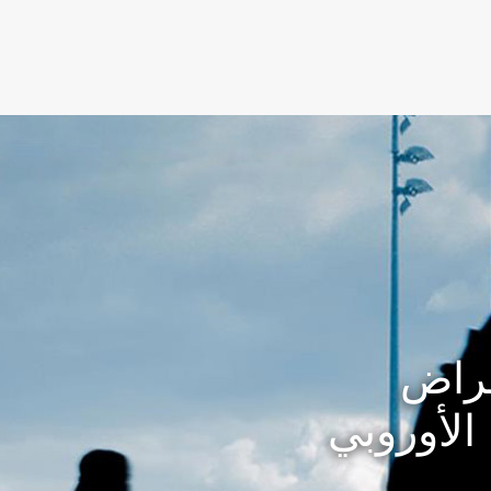
غراض
 الأوروبي