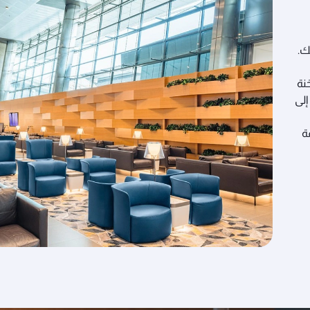
ك.
نة
إلى
ة