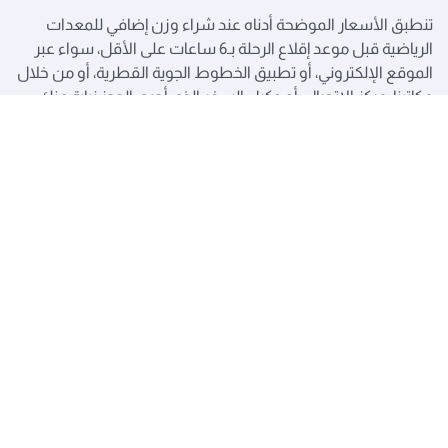
تنطبق الأسعار الموضحة أدناه عند شراء وزن إضافي للمعدات
الرياضية قبل موعد إقلاع الرحلة بـ6 ساعات على الأقل، سواء عبر
الموقع الإلكتروني، أو تطبيق الخطوط الجوية القطرية، أو من خلال
مكاتبنا، مركز الاتصال، أو وكيل السفر الذي أجرى الحجز نيابة عنك.
إفريقيا والأمريكيتان
جميع الوجهات الأخرى
الرحلات من وإلى إفريقيا والأرجنتين
والبرازيل وكندا والولايات المتحدة الأمريكية
(تُحتسب الأسعار لكل قطعة أو حقيبة)*