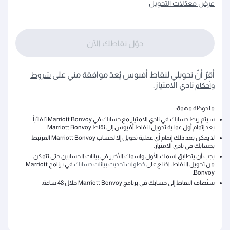
عرض معدّلات التحويل
حوّل نقاطك الآن
أقرّ أنّ تحويلي لنقاط أفيوس يُعدّ موافقة مني على
شروط
نادي الامتياز.
وأحكام
ملحوظة مهمة:
سيتم ربط حسابك في نادي الامتياز مع حسابك في Marriott Bonvoy تلقائياً
بعد إتمام أول عملية تحويل لنقاط أفيوس إلى نقاط Marriott Bonvoy.
لا يمكن بعد ذلك إتمام أي عملية تحويل إلا لحساب Marriott Bonvoy المرتبط
بحسابك في نادي الامتياز.
يجب أن يتطابق اسمك الأول واسمك الأخير في بيانات الحسابين حتى تتمكن
من تحويل النقاط. اطّلع على
خطوات تحديث بيانات حسابك
في برنامج Marriott
Bonvoy.
ستُضاف النقاط إلى حسابك في برنامج Marriott Bonvoy خلال 48 ساعة.