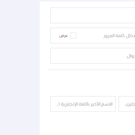
دخال كلمة المرور
عرض
جوال
الاسم الأوسط باللغة الإنجليزية (اختياري)
الاسم الأخير باللغة الإنجليزية (كما في جواز السفر)