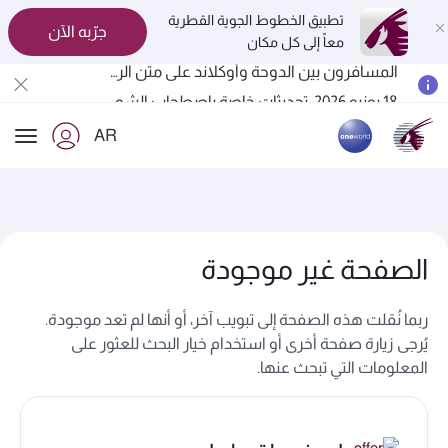
تطبيق الخطوط الجوية القطرية
جرّبه الآن
معاً إلى كل مكان
المسافرون بين الدوحة وأوكلاند على متن الرحلات الجوية رقم QR914 ورقم QR915
18 يونيو 2026: تحديثات خاصة باصطحاب الشواحن المحمولة أثناء السفر
6 أغسطس 2026: الخطوط الجوية القطرية تستأنف رحلاتها الجوية إلى البحرين (BAH) وإربيل (EBL) والكويت (KWI)
AR
الخطوط الجوية القطرية تعزز شبكة وجهاتها العالمية لتشمل ما يزيد عن 160 وجهة
ion
الصفحة غير موجودة
ربما نُقلت هذه الصفحة إلى تبويب آخر، أو أنها لم تعد موجودة.
يُرجى زيارة صفحة أخرى أو استخدام خيار البحث للعثور على
المعلومات التي تبحث عنها.