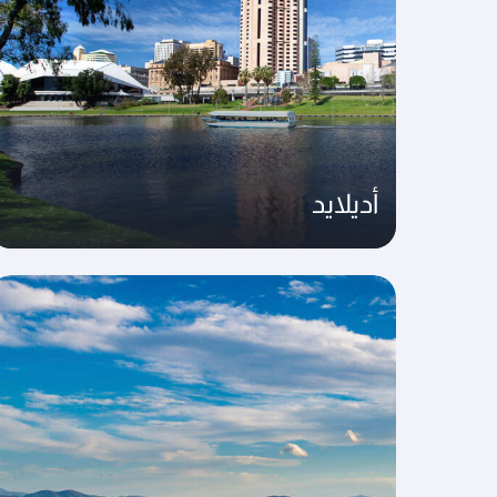
أديلايد