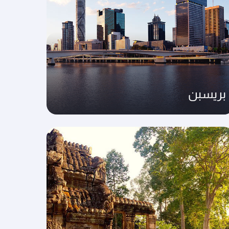
بريسبن