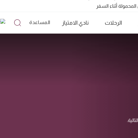
الرحلات
نادي الامتياز
المساعدة
تشمل ما يزيد عن 160 وجهة
الية.