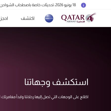
18 يونيو 2026: تحديثات خاصة باصطحاب الشواحن المحمولة أثناء السفر
6 أغسطس 2026: الخطوط الجوية القطرية تستأنف رحلاتها الجوية إلى البحرين (BAH) وإربيل (EBL) والكويت (KWI)
اكتشف
احجز
الخطوط الجوية القطرية تعزز شبكة وجهاتها العالمية ل
(active)
استكشف وجهاتنا
اطّلع على الوجهات التي تصل إليها رحلاتنا وابدأ مغامرتك الت