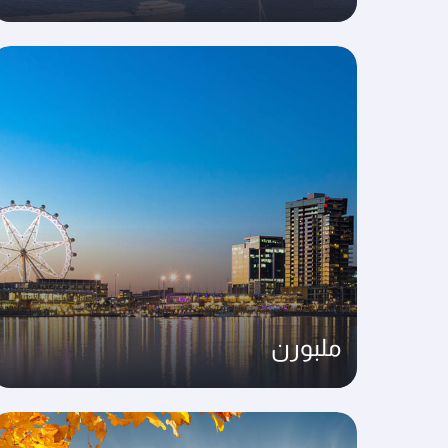
ملبورن