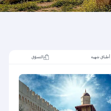
أطباق شهية
التسوّق