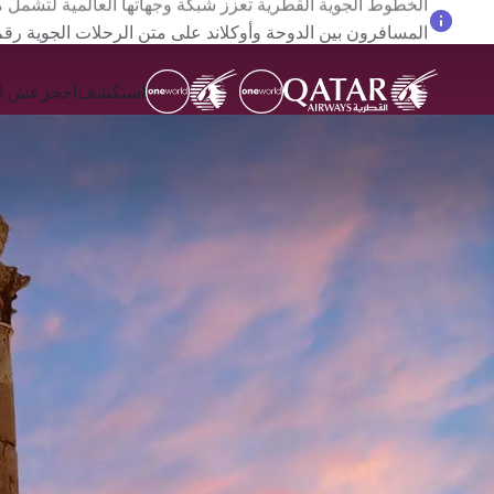
المسافرون بين الدوحة وأوكلاند على متن الرحلات الجوية رقم QR914 ورقم 915
استكشف
احجز
عش ال