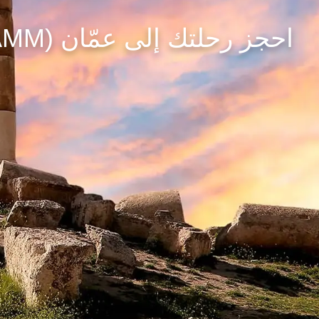
احجز رحلتك إلى عمّان (AMM)