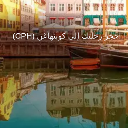
احجز رحلتك إلى كوبنهاغن (CPH)