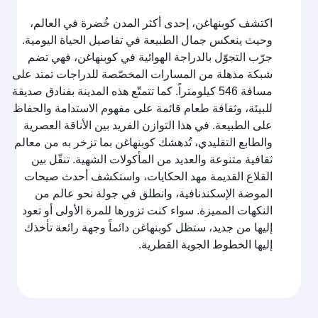
اكتشف كوبنهاغن، إحدى أكثر المدن خُضرة في العالم،
وحيث ينعكس جمال الطبيعة في تفاصيل الحياة اليومية.
جرّب التجوّل بالدراجة الهوائية في كوبنهاغن، فهي تضم
شبكة مذهلة من المسارات المخصّصة للدراجات تمتد على
مسافة 546 كيلومتراً. كما تتمتّع هذه المدينة بفنادق صديقة
للبيئة، وثقافة طعام قائمة على مفهوم الاستدامة والحفاظ
على الطبيعة. في هذا التوازن الفريد بين الأناقة العصرية
والطابع التقليدي، تُدهشك كوبنهاغن بما تزخر به من معالم
ثقافية متنوعة والعديد من المأكولات الشهية. تنقّل بين
القلاع القديمة مهد الحكايات، واستكشف أحدث صيحات
الموضة الإسكندنافية، وانطلق في جولة نحو عالم من
النكهات المميزة. سواء كنت تزورها للمرة الأولى أو تعود
إليها من جديد، ستظل كوبنهاغن دائماً وجهة رائعة تأخذك
إليها الخطوط الجوية القطرية.