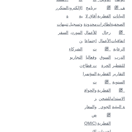
ف
برنامج
الإلكترون
المتكرر
البيانات
القطرية
آفاق لا
ية
ة
الصحفية
لطائرات
محدودة
وتسجيل
تنبيهات
رجال
للأعمال
الموردي
السفر
اتفاقيات
الأعمال
اجتماعا
ن
الرعاية
ت
الشركاء
الدرب
السوق
وفعاليا
التجاريو
للتقطير
الحرة
ت قطاع
ن
التقارير
القطرية
المؤتمرا
السنوية
ت
القطرية
والحواف
الاستدام
للشحن
ز
ة البيئية
الجوي
والمعار
ض
القطرية
(QMIC
لخدمات
E)