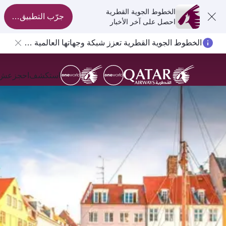
الخطوط الجوية القطرية
جرّب التطبيق الآن
احصل على آخر الأخبار
الخطوط الجوية القطرية تعزز شبكة وجهاتها العالمية لتشمل ما يزيد عن 160 وجهة
استكشف
احجز
عش ال