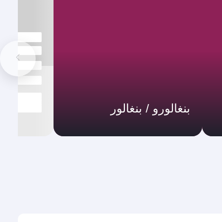
بنغالورو / بنغالور