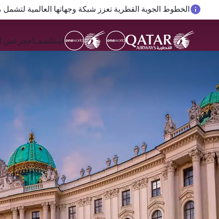
الخطوط الجوية القطرية تعزز شبكة وجهاتها العالمية لتشمل ما يزيد 
المسافرون بين الدوحة وأوكلاند على متن الرحلات الجوية رقم QR914 ورقم 915
استكشف
احجز
عش ال