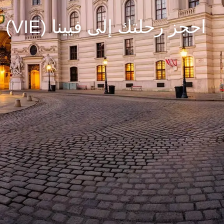
احجز رحلتك إلى فيينا (VIE)