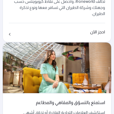
تحالف oneworld®، واحصل على نقاط كيوبوينتس حسب
وجهتك وشركة الطيران التي تسافر معها ونوع تذكرة
الطيران.
احجز الآن
استمتع بالتسوّق والمقاهي والمطاعم
استكشف العلامات التجارية الفاخرة أو تذوّق أشهى