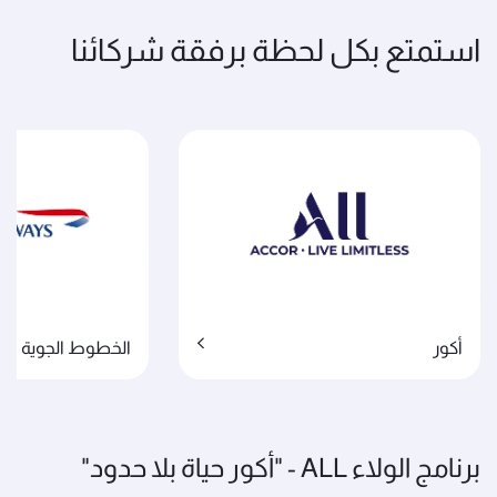
استمتع بكل لحظة برفقة شركائنا
أكور
الخطوط الجوية البر
برنامج الولاء ALL - "أكور حياة بلا حدود"