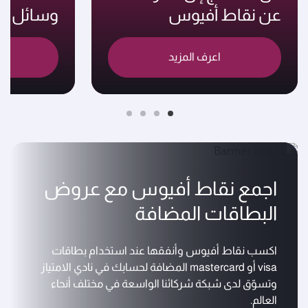
عن نقاط أفيوس
وسائل ج
اعرف المزيد
اس
اجمع نقاط أفيوس مع عروض
البطاقات المضافة
اكسب نقاط أفيوس وأنفقها عند استخدام بطاقات
visa أو mastercard المضافة لحسابك في نادي الامتياز
وتسوّق لدى شبكة شركائنا الواسعة في مختلف أنحاء
العالم.