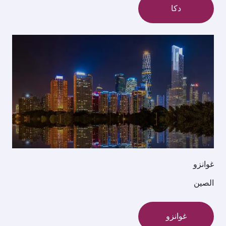
دكا
غوانزو
الصين
غوانزو