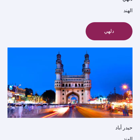
الهند
دلهي
حيدر أباد
الهند