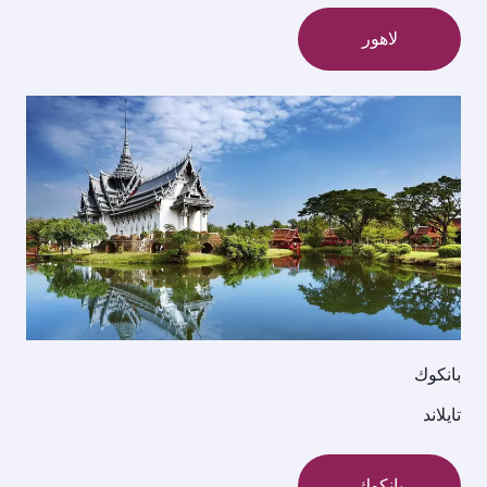
لاهور
بانكوك
تايلاند
بانكوك