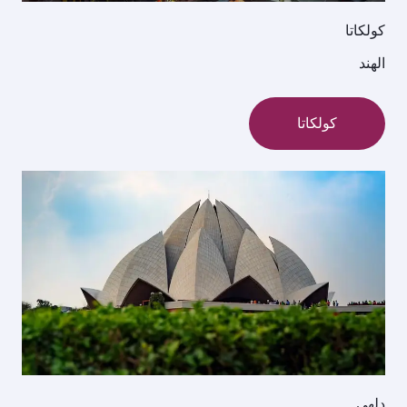
كولكاتا
الهند
كولكاتا
دلهي