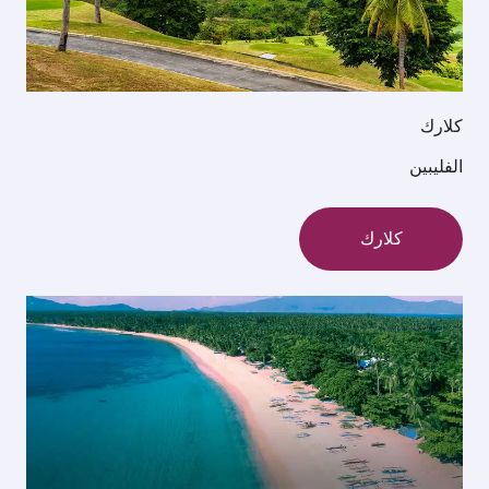
كلارك
الفليبين
كلارك