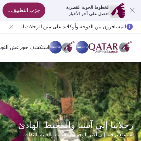
الخطوط الجوية القطرية
جرّب التطبيق الآن
احصل على آخر الأخبار
المسافرون بين الدوحة وأوكلاند على متن الرحلات الجوية رقم QR914 ورقم QR915
استكشف
احجز
عش التجر
رحلاتنا إلى آسيا والمحيط الهادئ
استمتع برحلة إلى أكثر الوجهات الحيوية والغنية بالثقافة.