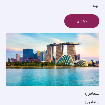
الهند
كوتشي
سنغافورة
سنغافورة