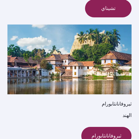
تشيناي
ثيروفانانثابورام
الهند
ثيروفانانثابورام