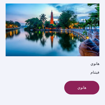
هانوي
فيتنام
هانوي