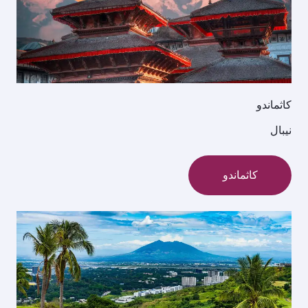
كاثماندو
نيبال
كاثماندو