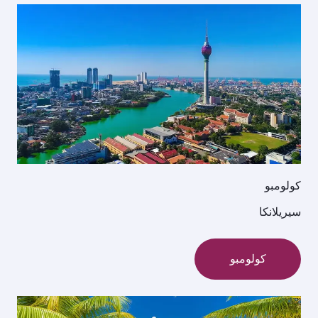
كولومبو
سيريلانكا
كولومبو