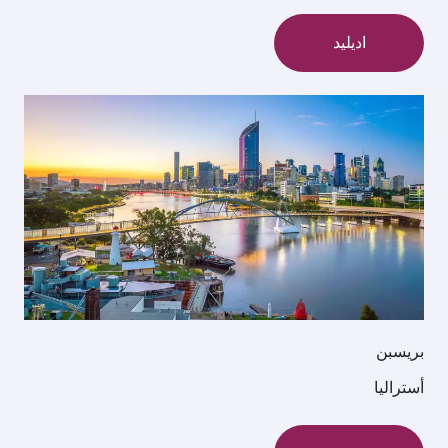
اديليد
بريسبن
أستراليا