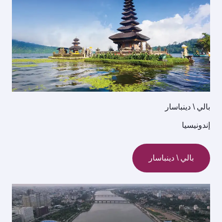
بالي \ دينباسار
إندونيسيا
بالي \ دينباسار