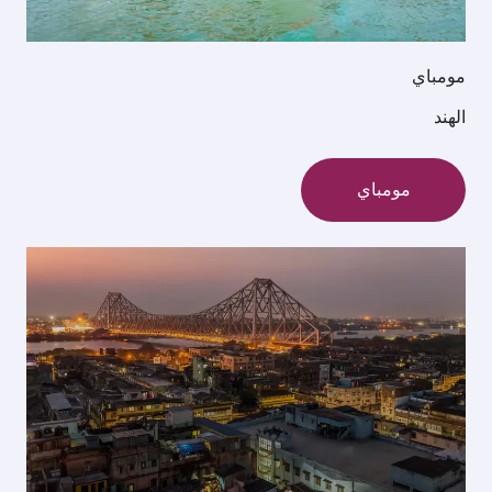
مومباي
الهند
مومباي