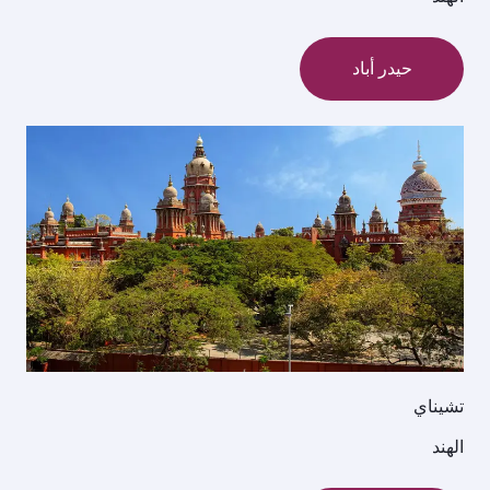
حيدر أباد
تشيناي
الهند