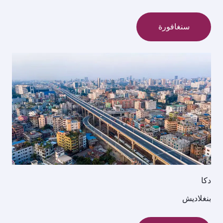
سنغافورة
دكا
بنغلاديش