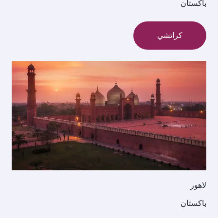
باكستان
كراتشي
لاهور
باكستان