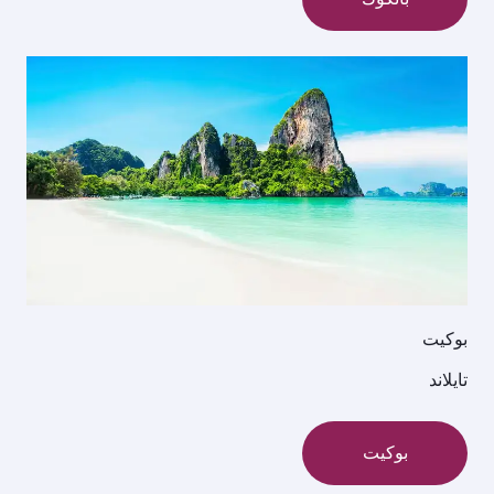
بوكيت
تايلاند
بوكيت