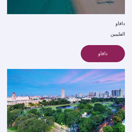
دافاو
الفليبين
دافاو