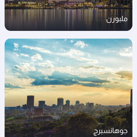
ملبورن
جوهانسبرج