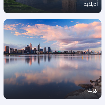
أديلايد
بيرث