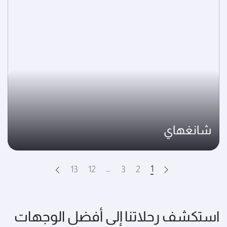
شانغهاي
…
1
13
12
3
2
Next
Prev
استكشف رحلاتنا إلى أفضل الوجهات