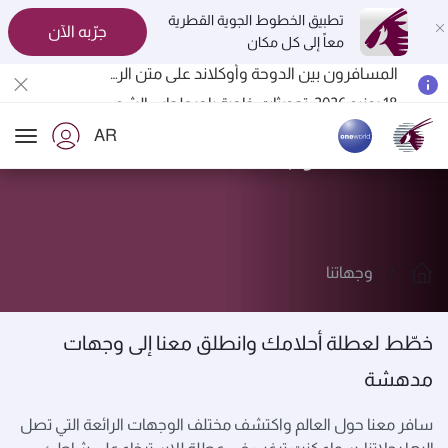
تطبيق الخطوط الجوية القطرية
جرّبه الآن
معاً إلى كل مكان
المسافرون بين الدوحة وأوكلاند على متن الرحلات الجوية رقم QR914 ورقم QR915
18 يونيو 2026: تحديثات خاصة باصطحاب الشواحن المحمولة أثناء السفر
6 أغسطس 2026: الخطوط الجوية القطرية تستأنف رحلاتها الجوية إلى البحرين (BAH) وإربيل (EBL) والكويت (KWI)
AR
الخطوط الجوية القطرية تعزز شبكة وجهاتها العالمية لتشمل ما يزيد عن 160 وجهة
استكشف وجهاتنا
ion
وجهاتنا
خطّط لعطلة أحلامك وانطلق معنا إلى وجهات
مدهشة
سافر معنا حول العالم واكتشف مختلف الوجهات الرائعة التي تصل