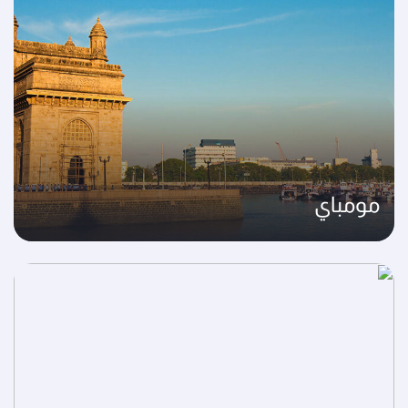
مومباي