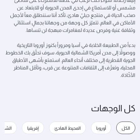
إليها رحلاتنا. سواء كنت ترغب في عطلة للاسترخاء على شاطئ
مشمس أو للاستمتاع في إحدى المدن الحيوية أو للابتعاد عن
صخب الحياة في منتجع جبليّ هادئ، تأكد أننا سننطلق معاً لأجمل
الأماكن في العالم. تتميّز كل وجهة من وجهاتنا بجمالٍ استثنائي
وثقافة غنية وفرص عديدة لمغامرات مبهجة لن تنساها.
بدءاً من الطبيعة الخلابة في آسيا ومروراً بكنوز أوروبا التاريخية
ووصولاً إلى مدن أمريكا الشمالية الحيوية، سوف تحلّق بك الخطوط
الجوية القطرية إلى مختلف أنحاء العالم. استمتع بأشهى الأطباق
المحلية، وتعرَّف إلى الثقافات المتنوعة عن قرب، وتأمّل المناظر
الأخّاذة.
كل الوجهات
الكل
أوروبا
المحيط الهادئ
إفريقيا
الشرق 