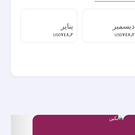
ديسمبر
يناير
٧٤٨٫٢
٧٤٨٫٢
USD
USD