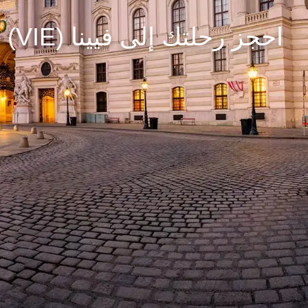
احجز رحلتك إلى فيينا (VIE)