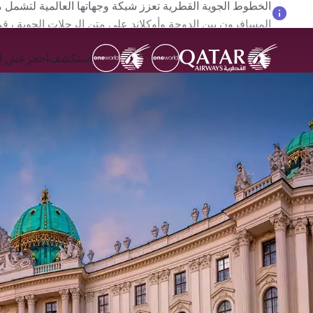
المسافرون بين الدوحة وأوكلاند على متن الرحلات الجوية رقم QR914 ورقم 915
استكشف
احجز
عش ال