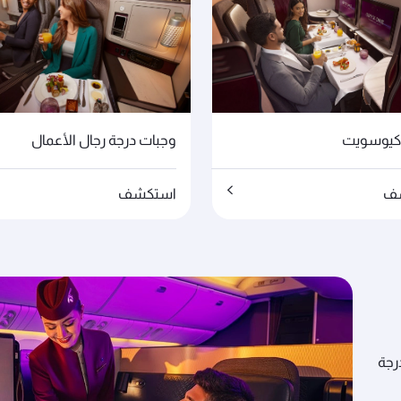
كيوسويت
وجبات درجة رجال الأعمال
ف
استكشف
رجة