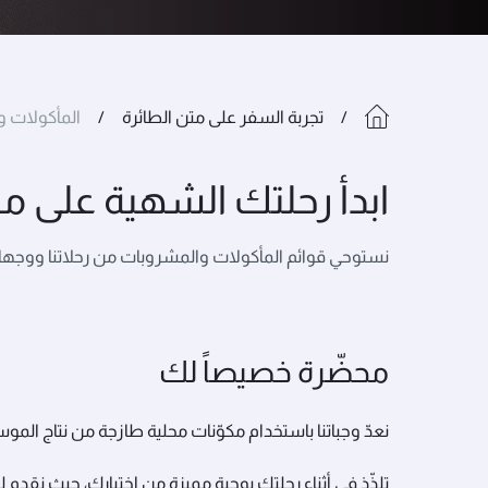
تجربة السفر على متن الطائرة
المأكولات 
ابدأ رحلتك الشهية على مت
نستوحي قوائم المأكولات والمشروبات من رحلاتنا ووجهاتن
محضّرة خصيصاً لك
نعدّ وجباتنا باستخدام مكوّنات محلية طازجة من نتاج الموس
تلذّذ في أثناء رحلتك بوجبة مميزة من اختيارك، حيث نقدم 