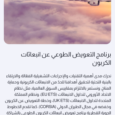
برنامج التعويض الطوعي عن انبعاثات
الكربون
ندرك مدى أهمية التقنيات والإجراءات التشغيلية الفعّالة والارتقاء
بالبنية التحتية لتحقيق أهدافنا للحدّ من الانبعاثات الكربونية وحماية
المناخ، ونستمر بالالتزام بمقاييس السوق العالمية، مثل نظام
الاتحاد الأوروبي لتداول الانبعاثات (EU ETS)، ونظام المملكة
المتحدة لتداول الانبعاثات (UK ETS)، وخطة التعويض عن الكربون
وخفضه في مجال الطيران الدولي (CORSIA). كما تقدم الخطوط
الجوية القطرية برنامج تعويض انبعاثات الكربون الطوعي بالشراكة