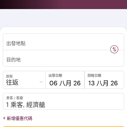
出發地點
n
s
w
a
p
l
o
c
a
t
i
o
目的地
出發日期
回程日期
旅程
往返
to
to
乘客 / 客艙
open
open
calendar
calendar
press
press
+
新增優惠代碼
enter
enter
and
to
and
to