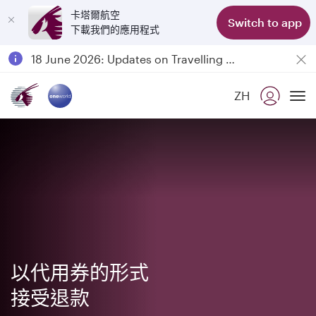
卡塔爾航空
Switch to app
下載我們的應用程式
Passengers flying between Doha and Auckland on QR914 and QR915
18 June 2026: Updates on Travelling with Power Banks
30 July 2026: Temporary passenger flight suspension to Bahrain (BAH), Erbil (EBL), and Kuwait (KWI)
ZH
Qatar Airways Expands Global Network to over 160 Destinations
To
以代用券的形式
接受退款