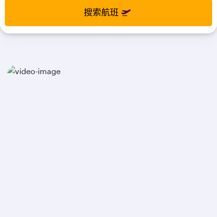
select
select
搜索航班
new
new
date
date
please
please
use
use
arrow
arrow
key
key
or
or
you
you
can
can
type
type
date
date
in
in
"dd
"dd
mmm
mmm
yyyy"
yyyy"
formate
formate